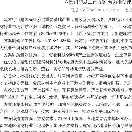
六部门印发工作方案 合力推动
日期：2025/9/28 17:31:02
建材行业是国民经济的重要基础产业，是改善人居环境、发展循环经
材行业市场需求不振，结构性问题突出，行业稳增长任务艰巨。工业和
行业稳增长工作方案（2025~2026年）》（以下简称“方案”），促进
方案明确了主要目标：2025~2026年，建材行业恢复向好，盈利水
无机非金属材料产业规模持续增长，其中2026年绿色建材营业收入超过3
方案以质量效益为中心，强化科技创新和产业创新深度融合，注重供需
优供给，推动传统建筑材料升级和先进无机非金属材料发展。壮大先
板锻长板，培育石墨、萤石、菱镁矿等特色优势资源产业。
扩需求，挖掘传统消费潜力、培育新兴应用。持续开展绿色建材下乡
；支持建立无机非金属材料生产企业上下游合作机制，推动金刚石、先进
在控总量方面，严禁新增产能，开展风险预警。严禁新增水泥熟料、
理向规划引导转变；制修订水泥、平板玻璃等行业规范条件，推进规范企
方案还提出推进数字化转型、加快绿色低碳改造、加强标准引领，促进
合作，引导建材产品、技术、标准等走出去，推动高水平国际合作。
在保障措施方面，方案要求，加强组织保障，各地要结合本地区实际
保本地区建材行业平稳增长；加强政策支持，统筹用好稳增长各项存量