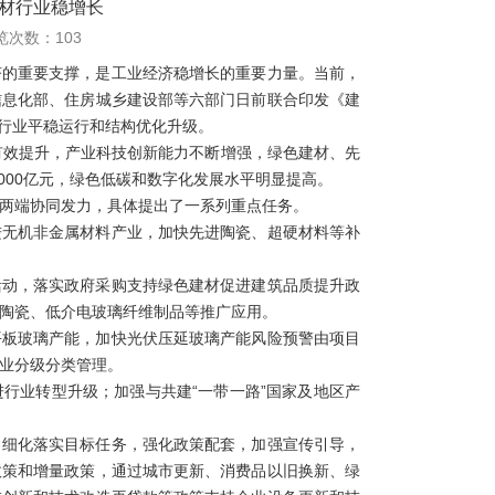
建材行业稳增长
 浏览次数：
103
济的重要支撑，是工业经济稳增长的重要力量。当前，
信息化部、住房城乡建设部等六部门日前联合印发《建
建材行业平稳运行和结构优化升级。
平有效提升，产业科技创新能力不断增强，绿色建材、先
000亿元，绿色低碳和数字化发展水平明显提高。
两端协同发力，具体提出了一系列重点任务。
进无机非金属材料产业，加快先进陶瓷、超硬材料等补
活动，落实政府采购支持绿色建材促进建筑品质提升政
陶瓷、低介电玻璃纤维制品等推广应用。
平板玻璃产能，加快光伏压延玻璃产能风险预警由项目
业分级分类管理。
行业转型升级；加强与共建“一带一路”国家及地区产
，细化落实目标任务，强化政策配套，加强宣传引导，
政策和增量政策，通过城市更新、消费品以旧换新、绿