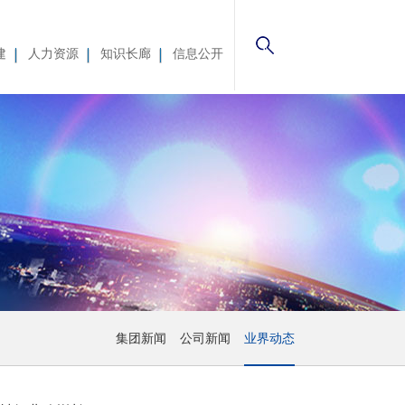
建
人力资源
知识长廊
信息公开
文化
培训
公告
活动
司邮箱
企业荣誉
联系我们
党务学习
员工风采
精神文明创建专栏
企业文化
出资企业信息公开
主题教育
组织机构
集团新闻
公司新闻
业界动态