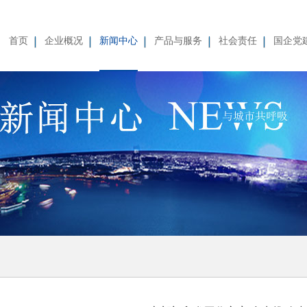
首页
企业概况
新闻中心
产品与服务
社会责任
国企党
薪酬待遇
集团简介
重要人事变动
集团新闻
公司简介
企业重大事项
楼盘展示
公司新闻
领导致辞
员工招聘
支部工作
人才招聘
物业公司
公益广告
业界动态
企业领导
社会责任
廉政
学习
招标
公益
公