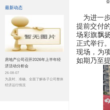
奋
最新动态
为进一
提前交付
场彩旗飘扬
正式举行
现场，为项
如期乃至
房地产公司召开2026年上半年经
济活动分析会
26-08-07
为及时、准确、全面了解各子公司整体
经济运行情况