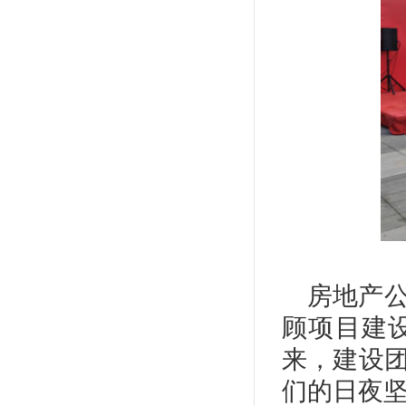
房地产
顾项目建
来，建设
们的日夜