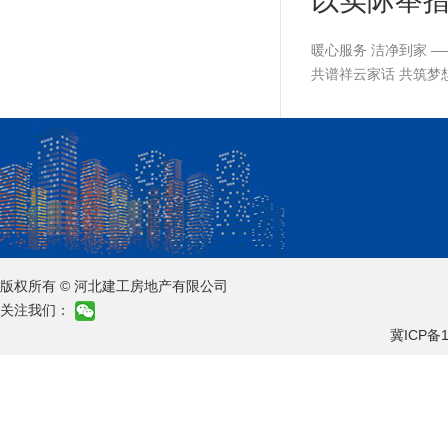
以实际举
暖心服务 洁净到家 
共谱祥云家话 共筑梦
版权所有 © 河北建工房地产有限公司
关注我们：
冀ICP备1